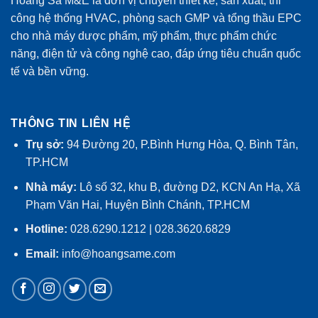
Hoàng Sa M&E là đơn vị chuyên thiết kế, sản xuất, thi
công hệ thống HVAC, phòng sạch GMP và tổng thầu EPC
cho nhà máy dược phẩm, mỹ phẩm, thực phẩm chức
năng, điện tử và công nghệ cao, đáp ứng tiêu chuẩn quốc
tế và bền vững.
THÔNG TIN LIÊN HỆ
Trụ sở:
94 Đường 20, P.Bình Hưng Hòa, Q. Bình Tân,
TP.HCM
Nhà máy:
Lô số 32, khu B, đường D2, KCN An Hạ, Xã
Phạm Văn Hai, Huyện Bình Chánh, TP.HCM
Hotline:
028.6290.1212 | 028.3620.6829
Email:
info@hoangsame.com