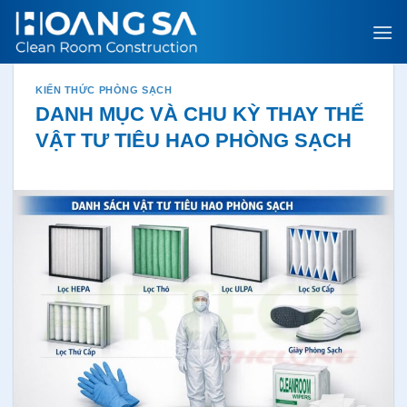
Bỏ
qua
nội
dung
KIẾN THỨC PHÒNG SẠCH
DANH MỤC VÀ CHU KỲ THAY THẾ
VẬT TƯ TIÊU HAO PHÒNG SẠCH