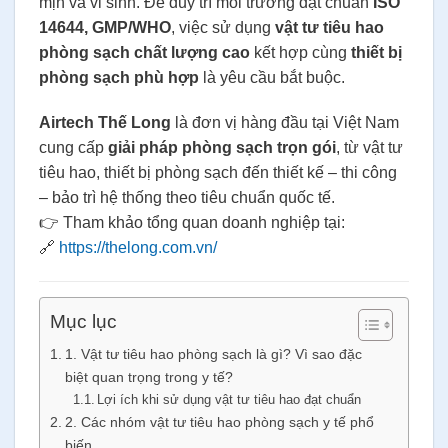
mịn và vi sinh. Để duy trì môi trường đạt chuẩn
ISO
14644, GMP/WHO
, việc sử dụng
vật tư tiêu hao
phòng sạch chất lượng cao
kết hợp cùng
thiết bị
phòng sạch phù hợp
là yêu cầu bắt buộc.
Airtech Thế Long
là đơn vị hàng đầu tại Việt Nam
cung cấp
giải pháp phòng sạch trọn gói
, từ vật tư
tiêu hao, thiết bị phòng sạch đến thiết kế – thi công
– bảo trì hệ thống theo tiêu chuẩn quốc tế.
👉 Tham khảo tổng quan doanh nghiệp tại:
🔗
https://thelong.com.vn/
Mục lục
1. Vật tư tiêu hao phòng sạch là gì? Vì sao đặc
biệt quan trọng trong y tế?
Lợi ích khi sử dụng vật tư tiêu hao đạt chuẩn
2. Các nhóm vật tư tiêu hao phòng sạch y tế phổ
biến