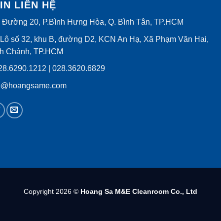
IN LIÊN HỆ
 Đường 20, P.Bình Hưng Hòa, Q. Bình Tân, TP.HCM
Lô số 32, khu B, đường D2, KCN An Hạ, Xã Phạm Văn Hai,
nh Chánh, TP.HCM
8.6290.1212 | 028.3620.6829
o@hoangsame.com
Copyright 2026 ©
Hoang Sa M&E Cleanroom Co., Ltd